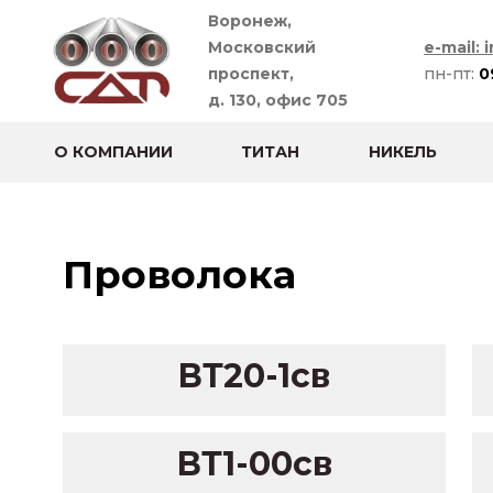
Воронеж,
Московский
e-mail: 
проспект,
пн-пт:
0
д. 130, офис 705
О КОМПАНИИ
ТИТАН
НИКЕЛЬ
Проволока
ВТ20-1св
ВТ1-00св