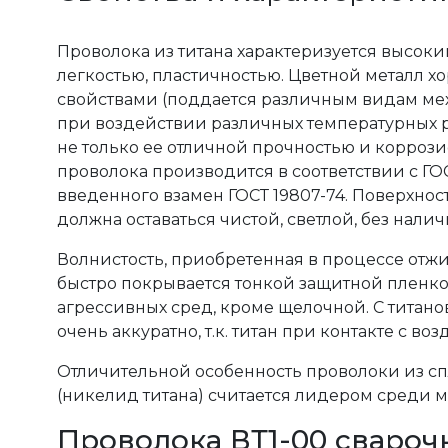
Проволока из титана характеризуется высок
легкостью, пластичностью. Цветной металл 
свойствами (поддается различным видам мех
при воздействии различных температурных ре
не только ее отличной прочностью и коррози
проволока производится в соответствии с ГОС
введенного взамен ГОСТ 19807-74. Поверхнос
должна оставаться чистой, светлой, без нали
Волнистость, приобретенная в процессе отжиг
быстро покрывается тонкой защитной пленко
агрессивных сред, кроме щелочной. С титано
очень аккуратно, т.к. титан при контакте с в
Отличительной особенность проволоки из сп
(никелид титана) считается лидером среди 
Проволока ВТ1-00 свароч