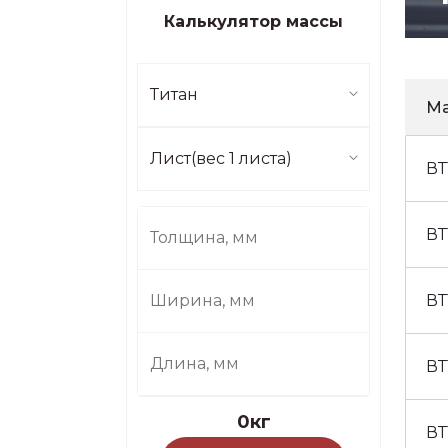
Калькулятор массы
Титан
М
Лист(вес 1 листа)
ВТ
ВТ
ВТ
ВТ
0кг
ВТ