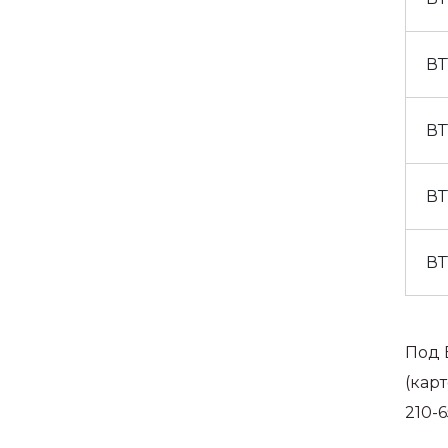
ВТ
ВТ
ВТ
ВТ
Под 
(кар
210-