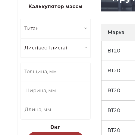
Калькулятор массы
Титан
Марка
Лист(вес 1 листа)
ВТ20
ВТ20
ВТ20
ВТ20
0кг
ВТ20